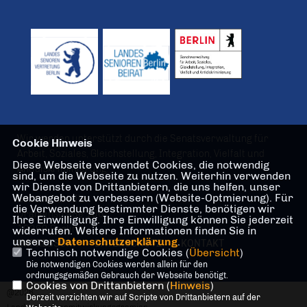
Wir werden unterstützt durch die Senatsverwaltung für
Cookie Hinweis
Arbeit, Soziales, Gleichstellung, Integration, Vielfalt und
Diese Webseite verwendet Cookies, die notwendig
Antidiskriminierung
sind, um die Webseite zu nutzen. Weiterhin verwenden
wir Dienste von Drittanbietern, die uns helfen, unser
Webangebot zu verbessern (Website-Optmierung). Für
Geschäftsstelle
die Verwendung bestimmter Dienste, benötigen wir
Oranienstraße 106
Ihre Einwilligung. Ihre Einwilligung können Sie jederzeit
10969 Berlin
widerrufen. Weitere Informationen finden Sie in
unserer
Datenschutzerklärung
.
IMPRESSUM
DATENSCHUTZ
KONTAKT
Technisch notwendige Cookies (
Übersicht
)
Die notwendigen Cookies werden allein für den
ordnungsgemäßen Gebrauch der Webseite benötigt.
Cookies von Drittanbietern (
Hinweis
)
@2026
Derzeit verzichten wir auf Scripte von Drittanbietern auf der