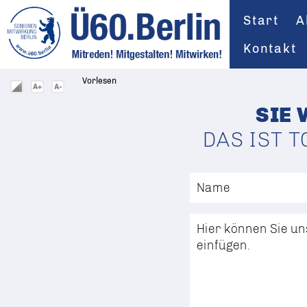
Start
A
Kontakt
Vorlesen
SIE
DAS IST T