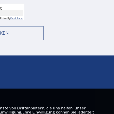
ng
n
Friendly
Captcha ⇗
KEN
ste von Drittanbietern, die uns helfen, unser
illigung. Ihre Einwilligung können Sie jederzeit