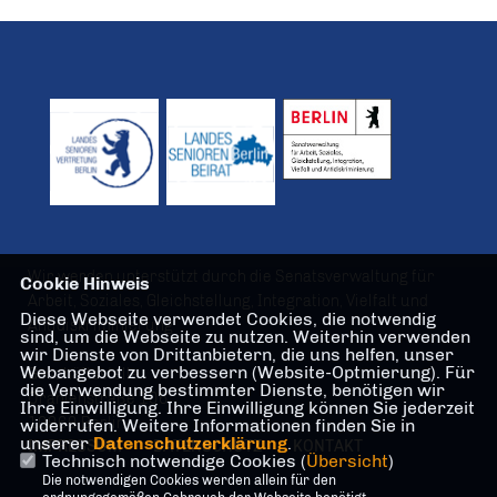
Wir werden unterstützt durch die Senatsverwaltung für
Cookie Hinweis
Arbeit, Soziales, Gleichstellung, Integration, Vielfalt und
Diese Webseite verwendet Cookies, die notwendig
Antidiskriminierung
sind, um die Webseite zu nutzen. Weiterhin verwenden
wir Dienste von Drittanbietern, die uns helfen, unser
Webangebot zu verbessern (Website-Optmierung). Für
Geschäftsstelle
die Verwendung bestimmter Dienste, benötigen wir
Oranienstraße 106
Ihre Einwilligung. Ihre Einwilligung können Sie jederzeit
10969 Berlin
widerrufen. Weitere Informationen finden Sie in
unserer
Datenschutzerklärung
.
IMPRESSUM
DATENSCHUTZ
KONTAKT
Technisch notwendige Cookies (
Übersicht
)
Die notwendigen Cookies werden allein für den