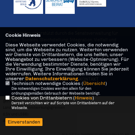
Wir werden unterstützt durch die Senatsverwaltung für
Cookie Hinweis
Arbeit, Soziales, Gleichstellung, Integration, Vielfalt und
Diese Webseite verwendet Cookies, die notwendig
Antidiskriminierung
sind, um die Webseite zu nutzen. Weiterhin verwenden
wir Dienste von Drittanbietern, die uns helfen, unser
Webangebot zu verbessern (Website-Optmierung). Für
Geschäftsstelle
die Verwendung bestimmter Dienste, benötigen wir
Oranienstraße 106
Ihre Einwilligung. Ihre Einwilligung können Sie jederzeit
10969 Berlin
widerrufen. Weitere Informationen finden Sie in
unserer
Datenschutzerklärung
.
IMPRESSUM
DATENSCHUTZ
KONTAKT
Technisch notwendige Cookies (
Übersicht
)
Die notwendigen Cookies werden allein für den
ordnungsgemäßen Gebrauch der Webseite benötigt.
Cookies von Drittanbietern (
Hinweis
)
@2026
Derzeit verzichten wir auf Scripte von Drittanbietern auf der
Landesseniorenmitwirkungsgremien
Webseite.
(LSV und LSBB)
Alle Rechte vorbehalten.
Einverstanden
REALISATION: SHARKNESS MEDIA GMBH & CO. KG