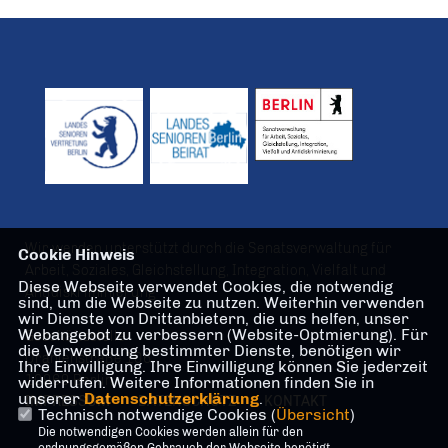
Wir werden unterstützt durch die Senatsverwaltung für
Cookie Hinweis
Arbeit, Soziales, Gleichstellung, Integration, Vielfalt und
Diese Webseite verwendet Cookies, die notwendig
Antidiskriminierung
sind, um die Webseite zu nutzen. Weiterhin verwenden
wir Dienste von Drittanbietern, die uns helfen, unser
Webangebot zu verbessern (Website-Optmierung). Für
Geschäftsstelle
die Verwendung bestimmter Dienste, benötigen wir
Oranienstraße 106
Ihre Einwilligung. Ihre Einwilligung können Sie jederzeit
10969 Berlin
widerrufen. Weitere Informationen finden Sie in
unserer
Datenschutzerklärung
.
IMPRESSUM
DATENSCHUTZ
KONTAKT
Technisch notwendige Cookies (
Übersicht
)
Die notwendigen Cookies werden allein für den